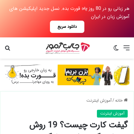
هر زبانی رو در 80 روز
یاد
قورت بده. نسل جدید اپلیکیشن های
آموزش زبان در ایران
دانلود سریع
منو
تغییر پوسته
جس
خانه
/
آموزش اینترنت
آموزش اینترنت
گیفت کارت چیست؟ 19 روش