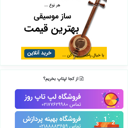
از کجا لپتاپ بخریم؟