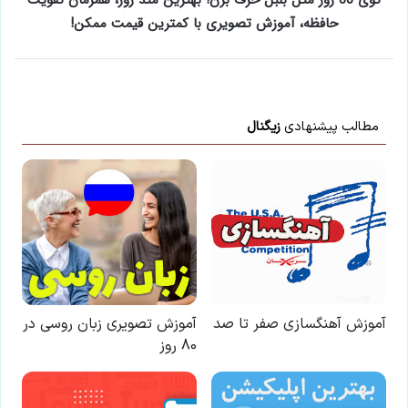
توی 80 روز مثل بلبل حرف بزن! بهترین متد روز، همزمان تقویت
حافظه، آموزش تصویری با کمترین قیمت ممکن!