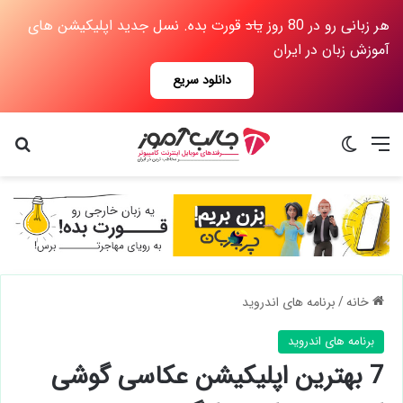
هر زبانی رو در 80 روز
یاد
قورت بده. نسل جدید اپلیکیشن های
آموزش زبان در ایران
دانلود سریع
منو
تغییر پوسته
جس
خانه
/
برنامه های اندروید
برنامه های اندروید
7 بهترین اپلیکیشن عکاسی گوشی