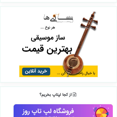
از کجا لپتاپ بخریم؟