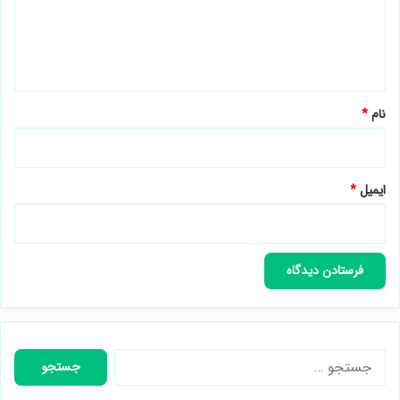
گ
ا
ه
*
نام
*
ایمیل
*
جستجو
برای: