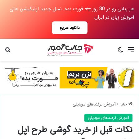
هر زبانی رو در 80 روز
یاد
قورت بده. نسل جدید اپلیکیشن های
آموزش زبان در ایران
دانلود سریع
منو
تغییر پوسته
جس
خانه
/
آموزش ترفندهای موبایلی
آموزش ترفندهای موبایلی
نکات قبل از خرید گوشی طرح اپل