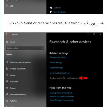
4- بر روی گزینه Send or receive files via Bluetooth کلیک کنید.