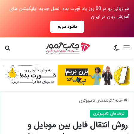
هر زبانی رو در 80 روز
یاد
قورت بده. نسل جدید اپلیکیشن های
آموزش زبان در ایران
دانلود سریع
منو
تغییر پوسته
جس
خانه
/
ترفندهای کامپیوتری
ترفندهای کامپیوتری
روش انتقال فایل بین موبایل و