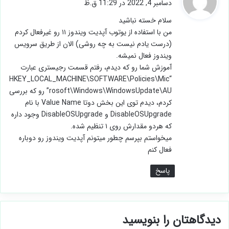
دسامبر 4, 2022 در 11:29 ق.ظ
ت
سلام خسته نباشید
:
من با استفاده از یوتوب آپدیت ویندوز ۱۱ رو غیرفعال کردم
(درست یادم نیست به چه روشی) الان از طریق سرویس
ویندوز فعال نمیشه.
آموزش شما رو که دیدم، رفتم قسمت رجیستری عبارت
“HKEY_LOCAL_MACHINE\SOFTWARE\Policies\Mic
rosoft\Windows\WindowsUpdate\AU” رو که بررسی
کردم، دیدم توی این بخش دوتا Value Name با نام
DisableOSUpgrade و DisableOSUpgrade وجود داره
که هردو مقدارش روی ۱ تنظیم شده.
میخواستم بپرسم چطور میتونم آپدیت ویندوز رو دوباره
فعال کنم
پاسخ
دیدگاهتان را بنویسید