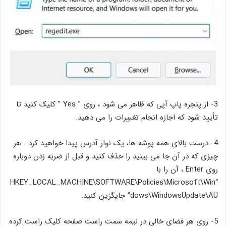
3- از پنجره پاپ آپی که ظاهر می شود ، روی ” Yes ” کلیک کنید تا
تأیید شود که اجازه انجام تغییرات را می دهید.
4- درست بالای همه پوشه ها، یک نوار آدرس پیدا خواهید کرد . هر
چیزی که در آن جا می بینید را حذف کنید و قبل از ضربه زدن دوباره
روی Enter ، آن را با
“HKEY_LOCAL_MACHINE\SOFTWARE\Policies\Microsoft\Win
dows\WindowsUpdate\AU” جایگزین کنید.
5- روی هر فضای خالی در نیمه سمت راست صفحه کلیک راست کرده