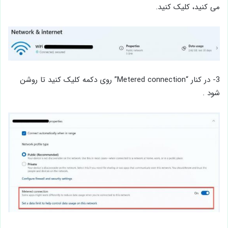
می کنید، کلیک کنید.
3- در کنار “Metered connection” روی دکمه کلیک کنید تا روشن
شود .