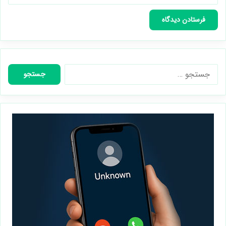
جستجو
برای: