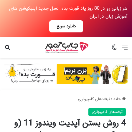
هر زبانی رو در 80 روز
یاد
قورت بده. نسل جدید اپلیکیشن های
آموزش زبان در ایران
دانلود سریع
منو
تغییر پوسته
جس
خانه
/
ترفندهای کامپیوتری
ترفندهای کامپیوتری
4 روش بستن آپدیت ویندوز 11 (و