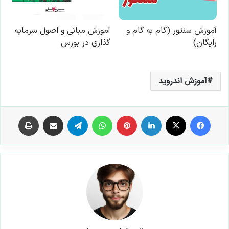
آموزش اندروید
فیس بوک
X
لینکدین
‫پین‌ترست
واتس آپ
تلگرام
اشتراک گذاری از طریق ایمیل
چاپ