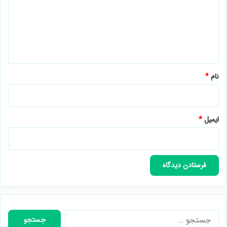
گ
ا
ه
*
نام
*
ایمیل
*
جستجو
برای: