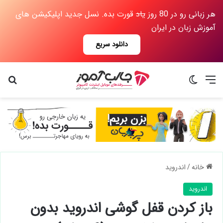
هر زبانی رو در 80 روز
یاد
قورت بده. نسل جدید اپلیکیشن های
آموزش زبان در ایران
دانلود سریع
منو
تغییر پوسته
جس
خانه
/
اندروید
اندروید
باز کردن قفل گوشی اندروید بدون