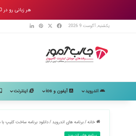
هر زبانی رو در 80 روز
X
فیس بوک
‫پین‌ترست
لینکدین
یکشنبه, آگوست 9 2026
اندروید
آیفون و ios
اینترنت
خانه
/
برنامه های اندروید
/
دانلود برنامه ساخت کلیپ با متن آهنگ (7 
برنامه های اندروید