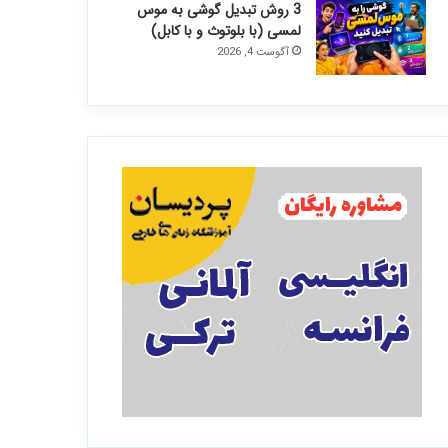
3 روش تبدیل گوشی به موس
لمسی (با بلوتوث و با کابل)
آگوست 4, 2026