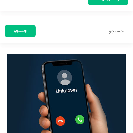
جستجو
برای: