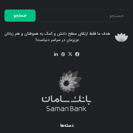
جستجو
برای:
هدف ما فقط ارتقای سطح دانش و کمک به هموطنان و هم زبانان
عزیزمان در سراسر دنیاست!
فیس
X
‫پین‌ترست
لینکدین
بوک
دسته‌ها