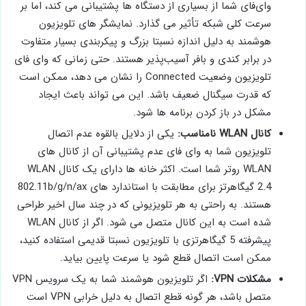
وای‌فای ​​شما از بسیاری از دستگاه‌ ها پشتیبانی می ‌کند، اما بر
سرعت کلی شبکه تأثیر می‌ گذارد. نمایشگر های تلویزیون
هوشمند به دلیل اندازه نسبتا بزرگ و پیکربندی بسیار متفاوت
در برابر کندی و بافر آسیب‌پذیر هستند. حتی زمانی که وای‌ فای
تلویزیون وضعیت Connected را نشان می ‌دهد، ممکن است
که قدرت سیگنال ضعیف باشد. این می ‌تواند باعث ایجاد
مشکل در باز کردن برنامه ‌ها شود.
کانال WLAN نامناسب:
یکی از دلایل بالقوه عدم اتصال
تلویزیون شما به وای ‌فای عدم پشتیبانی آن از کانال ‌های
WLAN روتر شما است. اکثر خانه ‌ها دارای یک کانال WLAN
2.4 گیگاهرتز برای مطابقت با استاندارد های 802.11b/g/n/ax
هستند. به راحتی به هر تلویزیونی که در چند سال اخیر طراحی
شده است به این کانال متصل می ‌شود. اگر از کانال WLAN
پیشرفته 5 گیگاهرتزی با تلویزیون نسبتا قدیمی استفاده ‌کنید،
ممکن است اتصال قطع شود یا سرعت پایین بیاید.
مشکلات VPN:
اگر تلویزیون هوشمند شما به یک سرویس VPN
متصل باشد، هر گونه قطع اتصال به دلیل خرابی VPN است