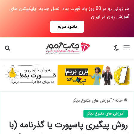
هر زبانی رو در 80 روز
یاد
قورت بده. نسل جدید اپلیکیشن های
آموزش زبان در ایران
دانلود سریع
منو
تغییر پوسته
جس
خانه
/
آموزش های متنوع دیگر
آموزش های متنوع دیگر
روش پیگیری پاسپورت یا گذرنامه (با