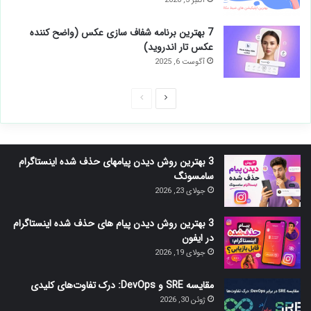
اکتبر 3, 2020
7 بهترین برنامه شفاف سازی عکس (واضح کننده
عکس تار اندروید)
آگوست 6, 2025
صفحه
صفحه
بعدی
قبلی
3 بهترین روش دیدن پیامهای حذف شده اینستاگرام
سامسونگ
جولای 23, 2026
3 بهترین روش دیدن پیام های حذف شده اینستاگرام
در ایفون
جولای 19, 2026
مقایسه SRE و DevOps: درک تفاوت‌های کلیدی
ژوئن 30, 2026