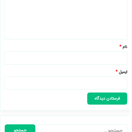
د
گ
ا
ه
*
نام
*
ایمیل
*
جستجو