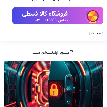
لیست کامل
ســوپر اپلیکــیشن هـــا