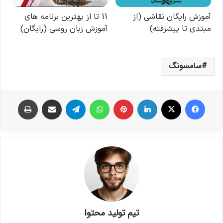
سامسونگ
فیس بوک
X
لینکدین
‫پین‌ترست
واتس آپ
تلگرام
اشتراک گذاری از طریق ایمیل
چاپ
تیم تولید محتوا