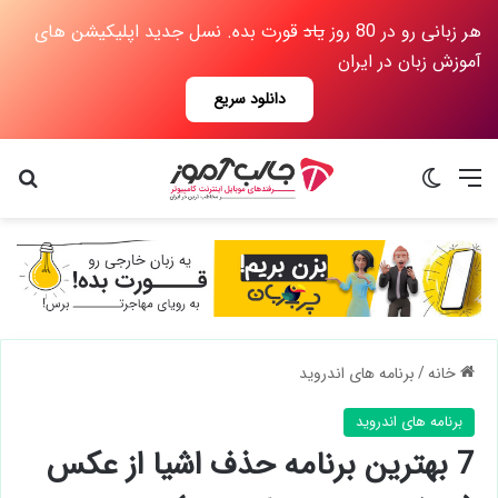
هر زبانی رو در 80 روز
یاد
قورت بده. نسل جدید اپلیکیشن های
آموزش زبان در ایران
دانلود سریع
منو
تغییر پوسته
جس
خانه
/
برنامه های اندروید
برنامه های اندروید
7 بهترین برنامه حذف اشیا از عکس