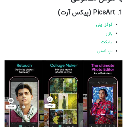
1. PicsArt (پیکس آرت)
گوگل پلی
بازار
مایکت
اپ استور