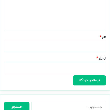
گ
ا
ه
*
نام
*
ایمیل
*
جستجو
برای: