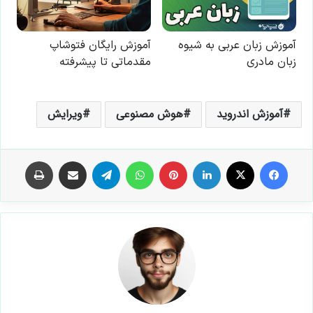
آموزش اندروید
هوش مصنوعی
ویرایش
فیس بوک
X
لینکدین
‫پین‌ترست
واتس آپ
تلگرام
اشتراک گذاری از طریق ایمیل
چاپ