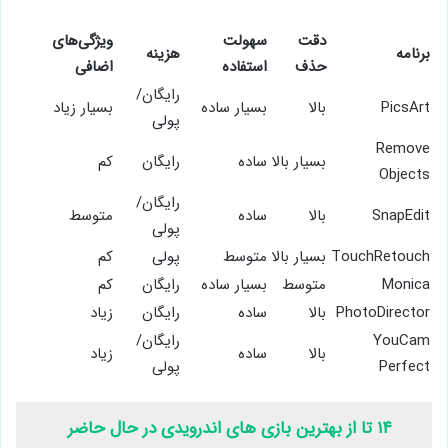
دقت
سهولت
ویژگی‌های
برنامه
هزینه
حذف
استفاده
اضافی
رایگان/
PicsArt
بالا
بسیار ساده
بسیار زیاد
پولی
Remove
بسیار بالا
ساده
رایگان
کم
Objects
رایگان/
SnapEdit
بالا
ساده
متوسط
پولی
TouchRetouch
بسیار بالا
متوسط
پولی
کم
Monica
متوسط
بسیار ساده
رایگان
کم
PhotoDirector
بالا
ساده
رایگان
زیاد
YouCam
رایگان/
بالا
ساده
زیاد
Perfect
پولی
۱۴ تا از بهترین بازی های اندرویدی در حال حاضر