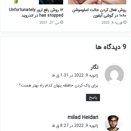
روش فعال کردن حالت اسلوموشن
۱۲ روش رفع ارور Unfortunately
۱۰۸۰ در گوشی آیفون
has stopped در اندروید
فوریه 6, 2020
می 27, 2021
‫9 دیدگاه ها
گ
نگار
ف
ژانویه 9, 2022 در 1:31 ق.ظ
ت
برای پاک کردن حافظه پنهان کدام راه بهتر هست؟
:
پاسخ
گ
milad Heidari
ف
ژانویه 9, 2022 در 8:27 ق.ظ