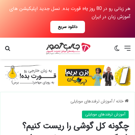
هر زبانی رو در 80 روز
یاد
قورت بده. نسل جدید اپلیکیشن های
آموزش زبان در ایران
دانلود سریع
منو
تغییر پوسته
جس
خانه
/
آموزش ترفندهای موبایلی
آموزش ترفندهای موبایلی
چگونه کل گوشی را ریست کنیم؟