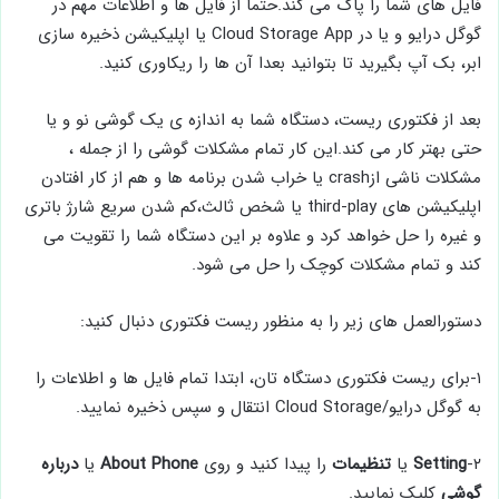
فایل های شما را پاک می کند.حتما از فایل ها و اطلاعات مهم در
گوگل درایو و یا در Cloud Storage App یا اپلیکیشن ذخیره سازی
ابر، بک آپ بگیرید تا بتوانید بعدا آن ها را ریکاوری کنید.
بعد از فکتوری ریست، دستگاه شما به اندازه ی یک گوشی نو و یا
حتی بهتر کار می کند.این کار تمام مشکلات گوشی را از جمله ،
مشکلات ناشی ازcrash یا خراب شدن برنامه ها و هم از کار افتادن
اپلیکیشن های third-play یا شخص ثالث،کم شدن سریع شارژ باتری
و غیره را حل خواهد کرد و علاوه بر این دستگاه شما را تقویت می
کند و تمام مشکلات کوچک را حل می شود.
دستورالعمل های زیر را به منظور ریست فکتوری دنبال کنید:
۱-برای ریست فکتوری دستگاه تان، ابتدا تمام فایل ها و اطلاعات را
به گوگل درایو/Cloud Storage انتقال و سپس ذخیره نمایید.
۲-
Setting
یا
تنظیمات
را پیدا کنید و روی
About Phone
یا
درباره
گوشی
کلیک نمایید.