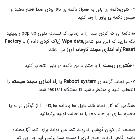
۴-اکنون،دکمه ی پاور به همراه دکمه ی بالا بردن صدا فشار دهید و
سپس
دکمه ی پاور
را رها کنید.
۵-دکمه ی کم کردن صدا را تا زمانی که لیست منوی pop up راببینید
نگه دارید که این منو شامل
Wipe data
(
پاک کردن داده
) یا
Factory
Reset
(
راه اندازی مجدد کارخانه ای
) می باشد.
۶-
فکتوری ریست
را با فشار دادن دکمه ی پاور انتخاب کنید .
۷-سرانجام، گزینه ی
Reboot system
یا
راه اندازی مجدد سیستم
را
انتخاب کنید و منتظر باشید تا دستگاه restart شود.
هنگامی که کار انجام شد، فایل ها و داده هایتان را از گوگل درایو یا
ذخیره سازی ابر restore یا به حالت اولیه برگردانید.
ضعیف کار کردن گوشی اندروید شما می تواند برای شما آزاردهنده
باشد. گاهی اوقات هیچ کاری ازدست شما برنمی آید جز این که