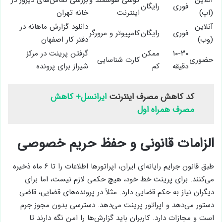
گوشی
آنلاین
بررسی تماس‌های
فوری
رایگان
هوشمند و
(اپ)
دیروز در خانه تهران
اینترنت
آنلاین
کامپیوتر و
دانلود گزارش ماهانه
فوری
رایگان
(وب)
مرورگر
در دفتر کار اصفهان
۱۰-۳۰
ممکن
کارت
گرفتن پرینت در مرکز
حضوری
دقیقه
کم
شناسایی
شیراز برای پرونده
کد کاهش مصرف اینترنت
ایرانسل+ کاهش
مصرف همراه اول
الزامات قانونی و حفظ حریم خصوصی
طبق قانون جرایم رایانه‌ای ایران، اپراتورها اطلاعات را تا ۶ ماه ذخیره