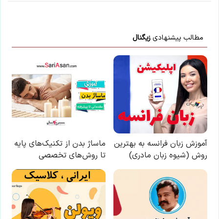
با
این اپلیکیشن ساده
، هر زبانی رو فقط با روزانه 5 دقیقه گوش دادن،
توی 80 روز مثل بلبل حرف بزن! بهترین متد روز، همزمان تقویت
حافظه، آموزش تصویری با کمترین قیمت ممکن!