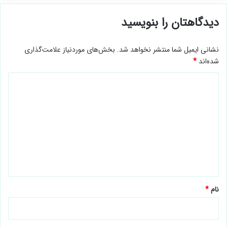
7 روش دریافت اینترنت نامحدود
برای خرید سیم کارت همراه اول باید
رایگان (همراه اول و ایرانسل)
از چه مواردی دقت کنیم؟
مارس 30, 2026
فوریه 20, 2025
دیدگاهتان را بنویسید
نشانی ایمیل شما منتشر نخواهد شد.
بخش‌های موردنیاز علامت‌گذاری
شده‌اند
*
د
ی
د
گ
ا
ه
*