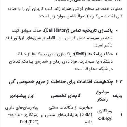
عملیات حذف در سطح گوشی همراه (که اغلب کاربران آن را با حذف
کلی اشتباه می‌گیرند) صرفاً شامل موارد زیر است:
پاکسازی تاریخچه تماس (Call History):
حذف سوابق ثبت
شده در سیستم عامل گوشی. این اقدام بر سرورهای اپراتور فاقد
تأثیر است.
حذف پیامک‌ها (SMS):
پاکسازی متن پیامک‌ها از حافظه
دستگاه یا سیم‌کارت. فراداده‌ی زمان و شماره‌ی پیامک کماکان
در شبکه محفوظ است.
۴.۳. چک‌لیست اقدامات برای حفاظت از حریم خصوصی آتی
موضوع
ردیف
گام‌های تخصصی
ابزار پیشنهادی
راهکار
مهاجرت از مکالمات سنتی
پیام‌رسان‌های دارای
رمزنگاری
۱
(GSM) به پلتفرم‌های مبتنی بر
رمزنگاری End-to-
ارتباطات
داده.
End (E2E)