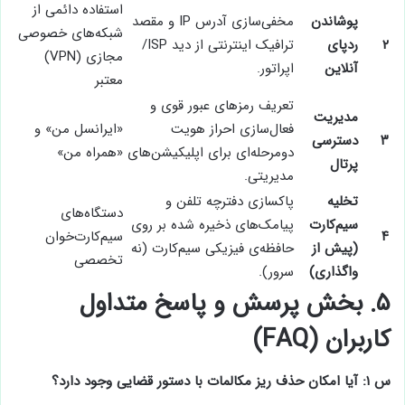
استفاده دائمی از
پوشاندن
مخفی‌سازی آدرس IP و مقصد
شبکه‌های خصوصی
۲
ردپای
ترافیک اینترنتی از دید ISP/
مجازی (VPN)
آنلاین
اپراتور.
معتبر
تعریف رمزهای عبور قوی و
مدیریت
فعال‌سازی احراز هویت
«ایرانسل من» و
۳
دسترسی
دومرحله‌ای برای اپلیکیشن‌های
«همراه من»
پرتال
مدیریتی.
تخلیه
پاکسازی دفترچه تلفن و
دستگاه‌های
سیم‌کارت
پیامک‌های ذخیره شده بر روی
۴
سیم‌کارت‌خوان
(پیش از
حافظه‌ی فیزیکی سیم‌کارت (نه
تخصصی
واگذاری)
سرور).
۵. بخش پرسش و پاسخ متداول
کاربران (FAQ)
س ۱: آیا امکان حذف ریز مکالمات با دستور قضایی وجود دارد؟