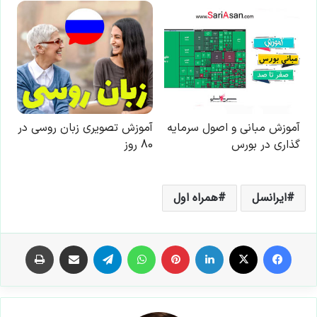
ایرانسل
همراه اول
فیس بوک
X
لینکدین
‫پین‌ترست
واتس آپ
تلگرام
اشتراک گذاری از طریق ایمیل
چاپ