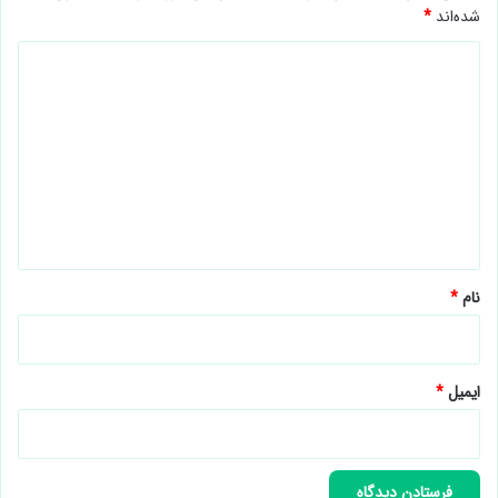
شده‌اند
*
د
ی
د
گ
ا
ه
*
نام
*
ایمیل
*