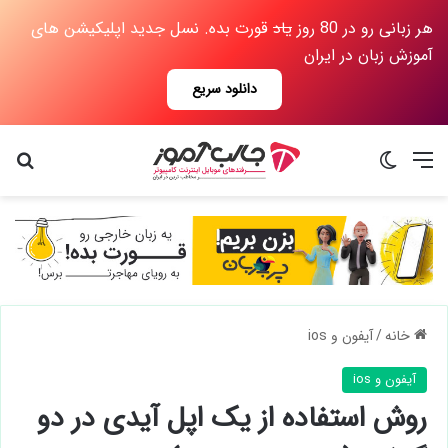
هر زبانی رو در 80 روز
یاد
قورت بده. نسل جدید اپلیکیشن های
آموزش زبان در ایران
دانلود سریع
منو
تغییر پوسته
جس
خانه
/
آیفون و ios
آیفون و ios
روش استفاده از یک اپل آیدی در دو