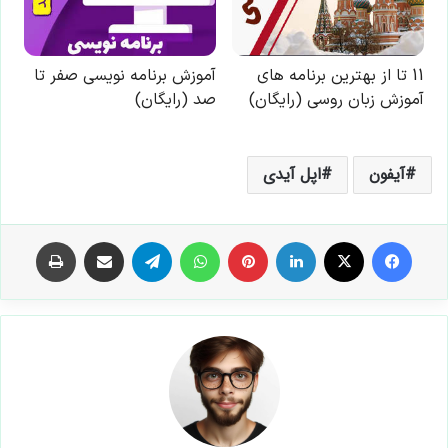
آیفون
اپل آیدی
فیس بوک
X
لینکدین
‫پین‌ترست
واتس آپ
تلگرام
اشتراک گذاری از طریق ایمیل
چاپ