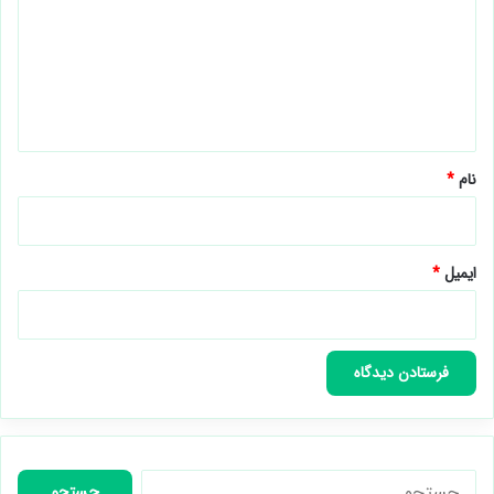
د
گ
ا
ه
*
نام
*
ایمیل
*
جستجو