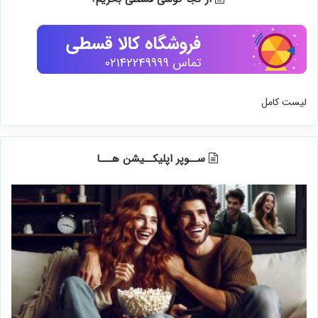
لیست کامل
ســوپر اپلیکــیشن هـــا