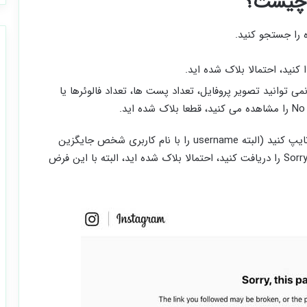
م چیست؟
ه را جستجو کنید.
نید، احتمالا بلاک شده اید.
 توانید تصویر پروفایل، تعداد پست ها، تعداد فالوئرها یا
در کامپیوتر، اگر پیوند Instagram.com/username را تایپ کنید (البته username را با نام کاربری شخص جایگزین
کنید) و صفحه ای با عنوان Sorry, this page isn’t available را دریافت کنید، احتمالا بلاک شده اید، البته با این فرض