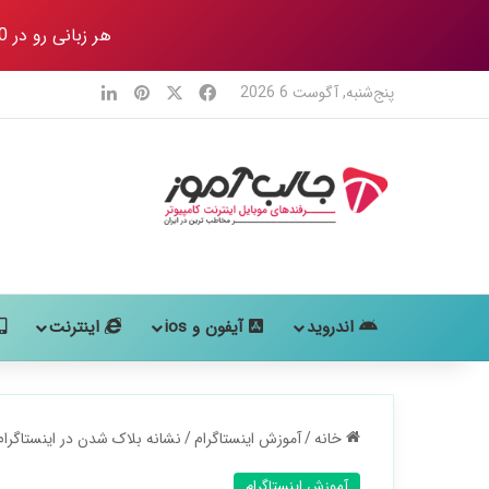
هر زبانی رو در 80 روز
X
فیس بوک
‫پین‌ترست
لینکدین
پنج‌شنبه, آگوست 6 2026
اندروید
آیفون و ios
اینترنت
خانه
/
آموزش اینستاگرام
/
نشانه بلاک شدن در اینستاگرام چیست؟ 
آموزش اینستاگرام