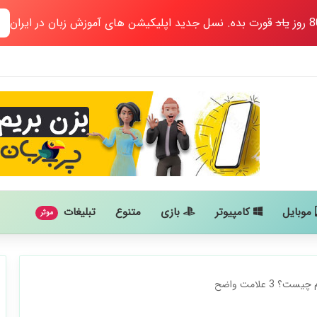
یاد
قورت بده. نسل جدید اپلیکیشن های آموزش زبان در ایران
موبایل
کامپیوتر
بازی
متنوع
تبلیغات
موثر
3 علامت واضح