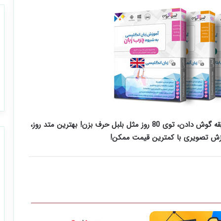
، هر زبانی رو فقط با روزانه 5 دقیقه گوش دادن، توی 80 روز مثل بلبل حرف بزن! بهترین متد روز،
زش تصویری با کمترین قیمت ممکن!