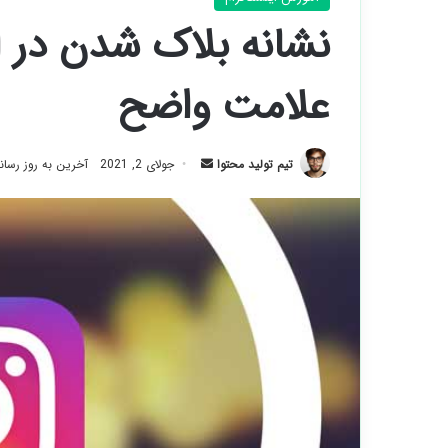
علامت واضح
ارسال
تیم تولید محتوا
جولای 2, 2021
آخرین به روز رسانی: آو
ایمیل