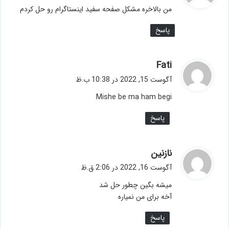
ت
من بالاخره مشکل صفحه سفید اینستاگرام رو حل کردم
:
پاسخ
گ
Fati
ف
آگوست 15, 2022 در 10:38 ب.ظ
ت
Mishe be ma ham begi
:
پاسخ
گ
نازنین
ف
آگوست 16, 2022 در 2:06 ق.ظ
ت
میشه بگین چطور حل شد
:
آخه برای من نمیاره
پاسخ