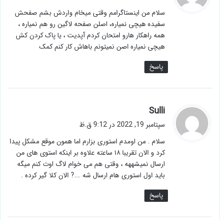
ت
سلام من اینستاگرامم وقتی میخام واردش بشم صفحش
:
سفیده هیچی نمیاره، اصلن صفحه لاگین رو هم نمیاره ،
همه راهکار هارو امتحان کردم آپدیت ، یا پاک کردن کش
هیچی نمیاره اصن نمیتونم باهاش کار کنم کمک
پاسخ
گ
Sulli
ف
سپتامبر 19, 2022 در 9:12 ق.ظ
ت
سلام . من اومدم استوری بزارم اما همون موقع مشکل پیدا
:
کرد و الان تقریبا ۱۸ ساعته علاوه بر اینکه استوی های من
ارسال نمیشههه ، وقتی هم می خوام لاگ اوت کنم میگه
باید اول استوری هام ارسال شه ….? الان کلا گیر کرده .
پاسخ