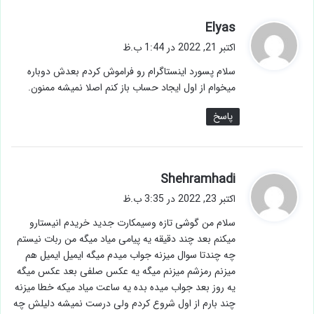
گ
Elyas
ف
اکتبر 21, 2022 در 1:44 ب.ظ
ت
سلام پسورد اینستاگرام رو فراموش کردم بعدش دوباره
:
میخوام از اول ایجاد حساب باز کنم اصلا نمیشه ممنون.
پاسخ
گ
Shehramhadi
ف
اکتبر 23, 2022 در 3:35 ب.ظ
ت
سلام من گوشی تازه وسیمکارت جدید خریدم انیستارو
:
میکنم بعد چند دقیقه یه پیامی میاد میگه من ربات نیستم
چه چندتا سوال میزنه جواب میدم میگه ایمیل ایمیل هم
میزنم رمزشم میزنم میگه یه عکس صلفی بعد عکس میگه
یه روز بعد جواب میده بده یه ساعت میاد میکه خطا میزنه
چند بارم از اول شروع کردم ولی درست نمیشه دلیلش چه