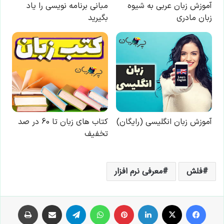
فلش
معرفی نرم افزار
فیس بوک
X
لینکدین
‫پین‌ترست
واتس آپ
تلگرام
اشتراک گذاری از طریق ایمیل
چاپ