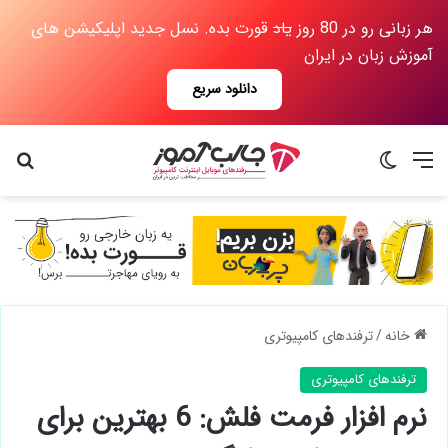
هر زبانی رو در 80 روز
یاد
قورت بده. نسل جدید اپلیکیشن های
آموزش زبان در ایران
دانلود سریع
منو
تغییر پوسته
جس
خانه
/
ترفندهای کامپیوتری
ترفندهای کامپیوتری
نرم افزار فرمت فلش: 6 بهترین برای