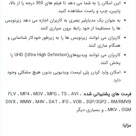
این امکان را به شما می دهد تا فیلم های 360 درجه را از بالا،
پایین، چپ و راست مشاهده کنید.
به عنوان یک مدیاپلیر بصری به کاربران اجازه می دهد زیرنویس
ها را مستقیما از خود رابط برون سپاری کنند.
کاربران می توانند زیرنویس ها را به زیرطور خودکار شناسایی و
همگام سازی کنند.
کاربران می توانند ویدیوهایUHD (Ultra High Definition) را
پخش کنند.
امکان وارد کردن پلی لیست ویدیویی بدون هیچ مشکلی وجود
دارد.
فرمت های پشتیبانی شده
: FLV ، MP4 ، MOV ، MPG ، TS ، AVI ،
DIVX ، WMW ، M4V ، DAT ، IFO ، VOB ، 3GP/3GP2 ، RM/RMVB
، MKV ، OGM و بسیاری دیگر.
مزایا: