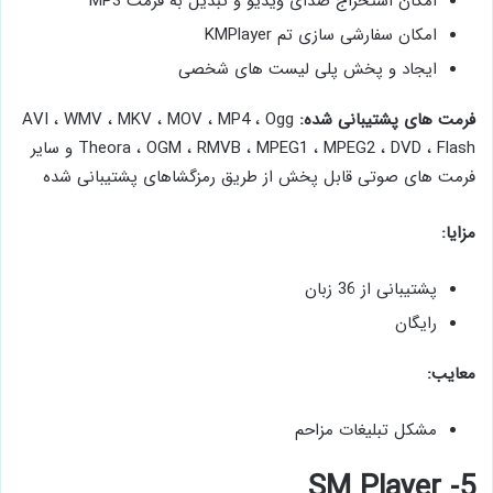
امکان استخراج صدای ویدیو و تبدیل به فرمت MP3
امکان سفارشی سازی تم KMPlayer
ایجاد و پخش پلی لیست های شخصی
فرمت های پشتیبانی شده:
AVI ، WMV ، MKV ، MOV ، MP4 ، Ogg
Theora ، OGM ، RMVB ، MPEG1 ، MPEG2 ، DVD ، Flash و سایر
فرمت های صوتی قابل پخش از طریق رمزگشاهای پشتیبانی شده
مزایا:
پشتیبانی از 36 زبان
رایگان
معایب:
مشکل تبلیغات مزاحم
5- SM Player