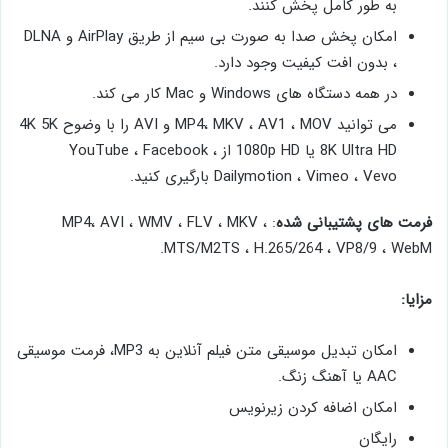
به طور کامل پخش کنند.
امکان پخش صدا به صورت بی سیم از طریق AirPlay و DLNA
، بدون افت کیفیت وجود دارد.
در همه دستگاه های Windows و Mac کار می کند.
می توانید MP4، MKV ، AV1 ، MOV و AVI را با وضوح 4K 5K
8K Ultra HD یا 1080p HD از YouTube ، Facebook ،
Dailymotion ، Vimeo ، Vevo بارگیری کنید.
فرمت های پشتیبانی شده
: MP4، AVI ، WMV ، FLV ، MKV ،
MTS/M2TS ، H.265/264 ، VP8/9 ، WebM.
مزایا:
امکان تبدیل موسیقی متن فیلم آنلاین به MP3، فرمت موسیقی
AAC یا آهنگ زنگ.
امکان اضافه کردن زیرنویس
رایگان