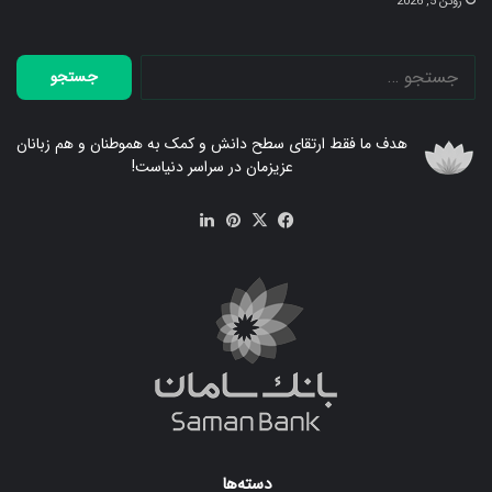
ژوئن 5, 2026
جستجو
برای:
هدف ما فقط ارتقای سطح دانش و کمک به هموطنان و هم زبانان
عزیزمان در سراسر دنیاست!
فیس
X
‫پین‌ترست
لینکدین
بوک
دسته‌ها