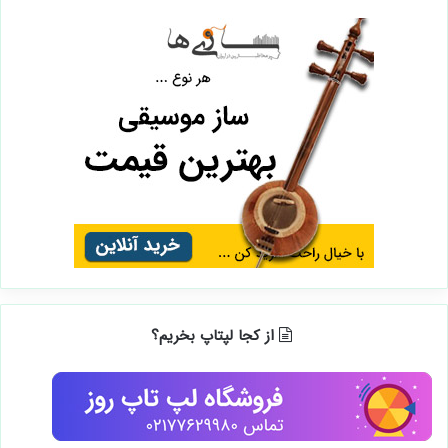
از کجا لپتاپ بخریم؟