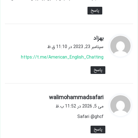
:
پاسخ
گ
بهزاد
ف
سپتامبر 23, 2023 در 11:10 ق.ظ
ت
https://t.me/American_English_Chatting
:
پاسخ
گ
walimohammadsafari
ف
می 5, 2026 در 11:52 ب.ظ
ت
Safari @ghcf
:
پاسخ