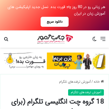
هر زبانی رو در 80 روز
یاد
قورت بده. نسل جدید اپلیکیشن های
آموزش زبان در ایران
دانلود سریع
منو
تغییر پوسته
جس
خانه
/
آموزش ترفندهای تلگرام
آموزش ترفندهای تلگرام
18 گروه چت انگلیسی تلگرام (برای