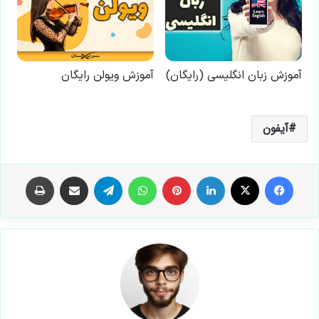
آیفون
فیس بوک
X
لینکدین
‫پین‌ترست
واتس آپ
تلگرام
اشتراک گذاری از طریق ایمیل
چاپ