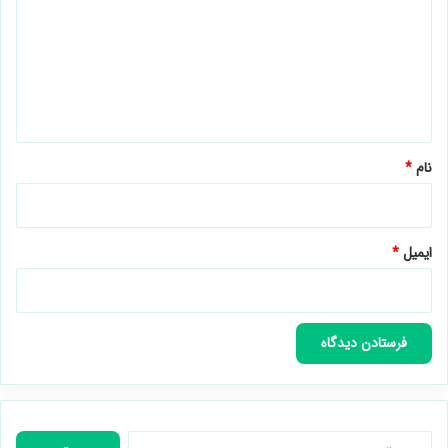
د
گ
ا
ه
*
نام
*
ایمیل
*
جستجو