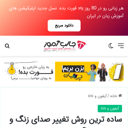
هر زبانی رو در 80 روز
یاد
قورت بده. نسل جدید اپلیکیشن های
آموزش زبان در ایران
دانلود سریع
منو
تغییر پوسته
جس
خانه
/
آیفون و ios
آیفون و ios
ساده ترین روش تغییر صدای زنگ و