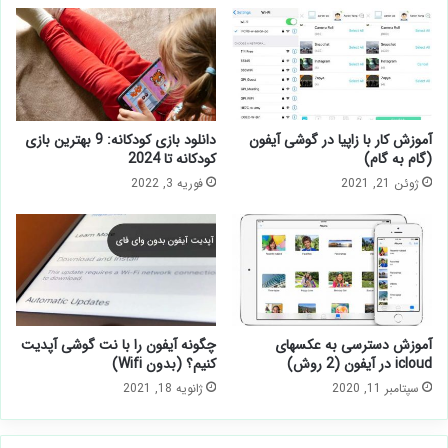
آموزش کار با زاپیا در گوشی آیفون
دانلود بازی کودکانه: 9 بهترین بازی
(گام به گام)
کودکانه تا 2024
ژوئن 21, 2021
فوریه 3, 2022
آموزش دسترسی به عکسهای
چگونه آیفون را با نت گوشی آپدیت
icloud در آیفون (2 روش)
کنیم؟ (بدون Wifi)
سپتامبر 11, 2020
ژانویه 18, 2021