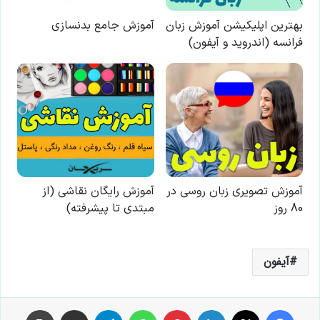
آیفون
فیس بوک
X
لینکدین
‫پین‌ترست
واتس آپ
تلگرام
اشتراک گذاری از طریق ایمیل
چاپ