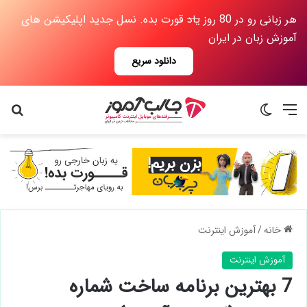
هر زبانی رو در 80 روز
یاد
قورت بده. نسل جدید اپلیکیشن های
آموزش زبان در ایران
دانلود سریع
منو
تغییر پوسته
جس
خانه
/
آموزش اینترنت
آموزش اینترنت
7 بهترین برنامه ساخت شماره