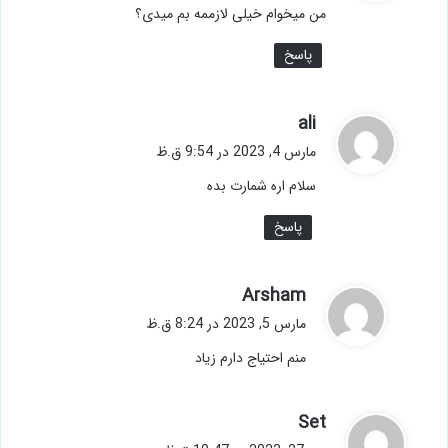
من میخوام خیلی لازممه بم میدی؟
:
پاسخ
گ
ali
ف
مارس 4, 2023 در 9:54 ق.ظ
ت
سلام اره شمارت بده
:
پاسخ
گ
Arsham
ف
مارس 5, 2023 در 8:24 ق.ظ
ت
منم احتیاج دارم زیاد
:
گ
Set
ف