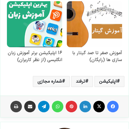
اپلیکیشن
ترفند
شماره مجازی
فیس بوک
X
لینکدین
‫پین‌ترست
واتس آپ
تلگرام
اشتراک گذاری از طریق ایمیل
چاپ