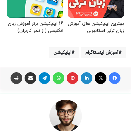
آموزش اینستاگرام
اپلیکیشن
فیس بوک
X
لینکدین
‫پین‌ترست
واتس آپ
تلگرام
اشتراک گذاری از طریق ایمیل
چاپ