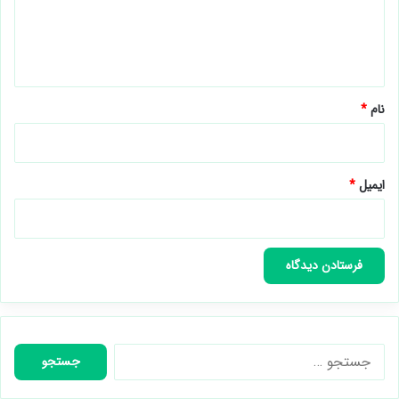
ا
ه
*
نام
*
ایمیل
*
جستجو
برای: