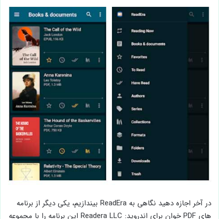
در آخر اجازه دهید نگاهی به ReadEra بیندازیم، یکی دیگر از برنامه
های PDF خوان برای اندروید: Readera LLC این برنامه را با مجموعه