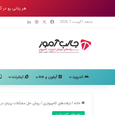
هر زبانی رو در 80 روز
X
فیس بوک
‫پین‌ترست
لینکدین
جمعه, آگوست 7 2026
اندروید
آیفون و ios
اینترنت
خانه
/
ترفندهای کامپیوتری
/
روش حل مشکلات پرینتر در وی
ترفندهای کامپیوتری