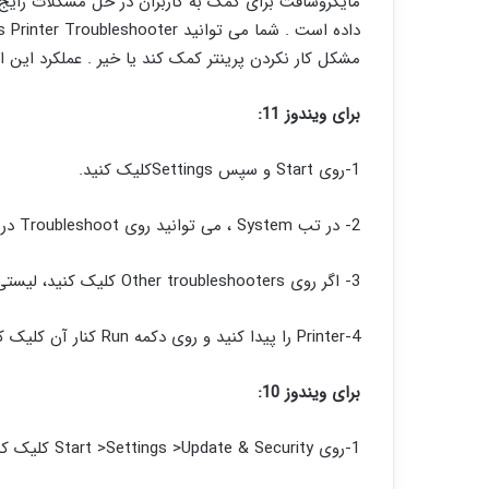
مایکروسافت برای کمک به کاربران در حل مشکلات رایج پری
مشکل کار نکردن پرینتر کمک کند یا خیر . عملکرد این ابزار در ویندوز 11 و ویندوز 10 ک
برای ویندوز 11:
1-روی Start و سپس Settingsکلیک کنید.
2- در تب System ، می ‌توانید روی Troubleshoot در پنجره سمت راست کلیک کنید.
3- اگر روی Other troubleshooters کلیک کنید، لیستی از عیب یاب های ویندوز را مشاهده خواهید کرد.
4-Printer را پیدا کنید و روی دکمه Run کنار آن کلیک کنید . Printer Troubleshooter اجرا خواهد شد.
برای ویندوز 10:
1-روی Start >Settings >Update & Security کلیک کنید.