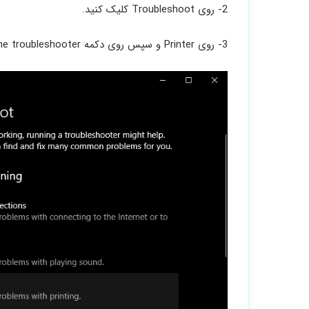
2- روی Troubleshoot کلیک کنید.
3- روی Printer و سپس روی دکمه Run the troubleshooter کلیک کنید.