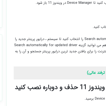
4- در ویندوز 11، می ‌توانید گزینه Search automatically for drivers را انتخاب کنید تا سیستم ، درایور پرینتر جدید را
برای نصب در کامپیوتر تان جستجو ‌کند. در ویندوز 10 هم می توانید گزینه Search automatically for updated driver
 و اینترنت را برای یافتن جدید ترین درایور پرینتر جستجو و آن را به
اره نصب کنید