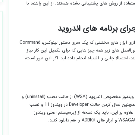
فاده از روش های پشتیبانی نشده هستند. از این راهنما با
ای برنامه های اندروید
فرآیند نصب فروشگاه گوگل پلی در ویندوز 11 به راه اندازی ابزار های مختلفی که یک سری دستور لینوکس، Command
نیاز دارد. دستورالعمل‌ های زیر همه چیز هایی که برای تکمیل این کار نیاز
، احتمالا جایی را اشتباه انجام داده اید. اگر این طور است،
فرآیند آماده سازی شامل خارج کردن هرگونه زیرسیستم ویندوز مخصوص اندروید (WSA) از حالت نصب (uninstall) و
نصب زیرسیستم ویندوز برای اندروید و اوبونتو است؛ همچنین فعال کردن حالت Developer در ویندوز 11 و نصب
امی است و علاوه بر این، باید یک نسخه از زیرسیستم اصلی ویندوز