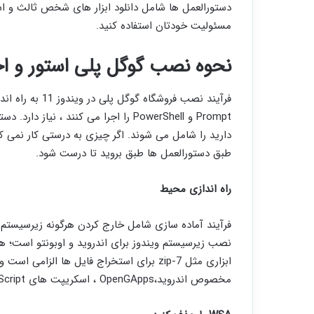
دستورالعمل ها شامل دانلود ابزار های شخص ثالث و است
مسئولیت خودتان استفاده کنید.
نحوه نصب گوگل پلی استور و اجر
Prompt و PowerShell را اجرا می کنند ، 
دارید را شامل می شوند. اگر چیزی به درستی کار نمی کند
طبق دستورالعمل ها طبق بروید تا درست شود.
راه اندازی محیط
ابزاری مثل 7-zip برای استخراج فایل ها الز
مخصوص اندروید،OpenGApps ، اسکریپت ‌های WSAGAScript و ابزار های ADBKit را هم دانلود کنید.