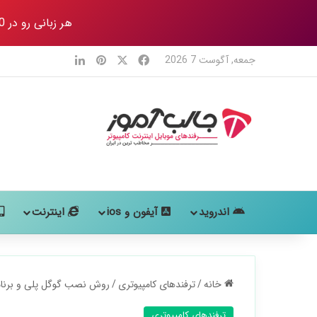
هر زبانی رو در 80 روز
X
فیس بوک
‫پین‌ترست
لینکدین
جمعه, آگوست 7 2026
اندروید
آیفون و ios
اینترنت
خانه
/
ترفندهای کامپیوتری
/
روش نصب گوگل پلی و برنامه 
ترفندهای کامپیوتری