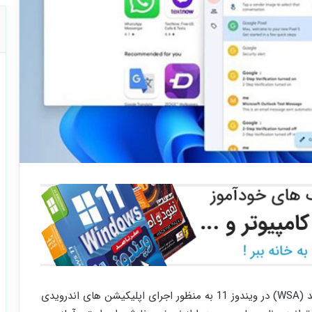
در حال حاضر امکان نصب زیر سیستم مخصوص اندروید (WSA) در ویندوز 11 به منظور اجرای اپلیکیشن های اندرویدی