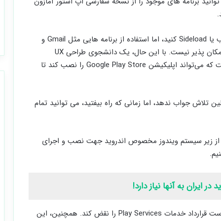
انید برنامه ‌های موجود را از نسخه سفارشی اپ استور آمازون
شما می ‌توانید برنامه‌ های اندروید را در ویندوز 11 نصب یا Sideload کنید، اما استفاده از برنامه ‌هایی مثل Gmail و
Google Maps که به خدمات Google Play نیاز دارند، امکان ‌پذیر نیست. با این حال، یک دانشجوی طراحی UX
ایتالیایی (با نام ADeltaXدر توییتر) راهی پیدا کرده است که می‌تواند اپلیکیشن Google Play Store را نصب کند تا
 تلاش جواب ندهد، اما زمانی که راه بیفتید، می توانید تمام
ی از زیر سیستم ویندوز مخصوص اندروید جهت نصب و اجرای
تلاش برای نصب خدمات Google Play ممکن است قرارداد خدمات Play Services را نقض کند. همچنین، این