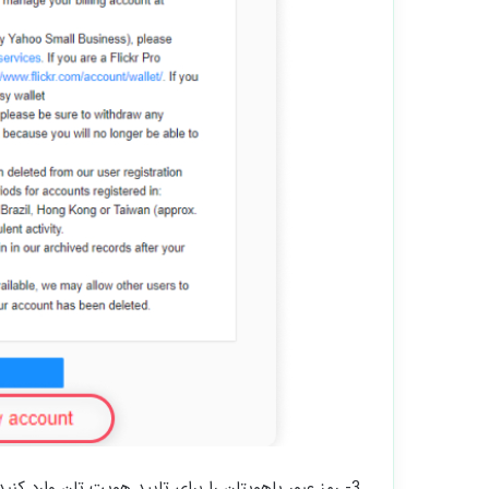
3- رمز عبور یاهویتان را برای تایید هویت تان وارد کنید و روی Yes, terminate this account کلیک نمایید.