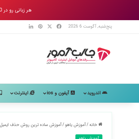
هر زبانی رو در 80 روز
X
فیس بوک
‫پین‌ترست
لینکدین
پنج‌شنبه, آگوست 6 2026
اندروید
آیفون و ios
اینترنت
خانه
/
آموزش یاهو
/
آموزش ساده ترین روش حذف ایمیل ی
آموزش یاهو