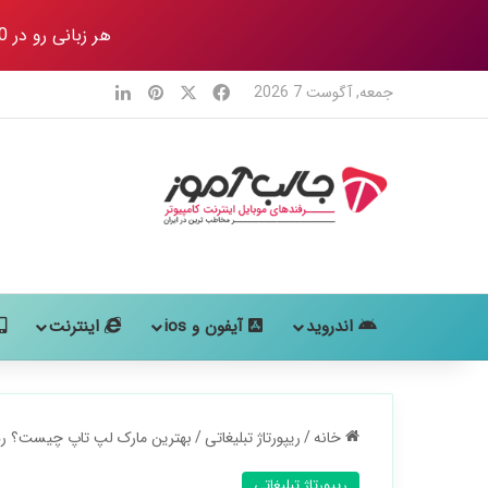
هر زبانی رو در 80 روز
X
فیس بوک
‫پین‌ترست
لینکدین
جمعه, آگوست 7 2026
اندروید
آیفون و ios
اینترنت
خانه
/
ریپورتاژ تبلیغاتی
/
بهترین مارک لپ تاپ چیست؟ رد
ریپورتاژ تبلیغاتی