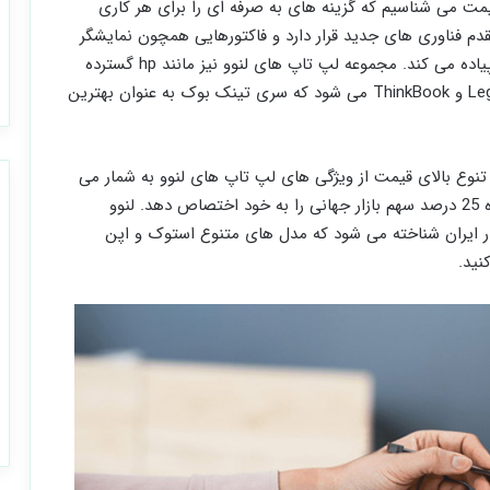
قیمت می شناسیم که گزینه های به صرفه ای را برای هر کاری
مقدم فناوری های جدید قرار دارد و فاکتورهایی همچون نمایشگر
e-ink، صفحه نمایش دوگانه را روی لپ تاپ های خود پیاده می کند. مجموعه لپ تاپ های لنوو نیز مانند hp گسترده
است و شامل سری‌هایی همچون Legion, IdeaPad, Yoga و ThinkBook می شود که سری تینک بوک به عنوان بهترین
تنوع بالای قیمت از ویژگی های لپ تاپ های لنوو به شمار می
رود که باعث شده به برندی محبوب تبدیل شود و امروزه 25 درصد سهم بازار جهانی را به خود اختصاص دهد. لنوو
ر ایران شناخته می شود که مدل های متنوع استوک و اپن
نید.