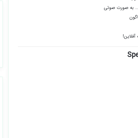
و … به صورت صوتی
اگون
آفلاین!