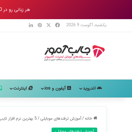
هر زبانی رو در 80 روز
X
فیس بوک
‫پین‌ترست
لینکدین
یکشنبه, آگوست 9 2026
اندروید
آیفون و ios
اینترنت
خانه
/
آموزش ترفندهای موبایلی
/
5 بهترین نرم افزار تایپ صوتی (گفتاری) برای گوشی
آموزش ترفندهای موبایلی