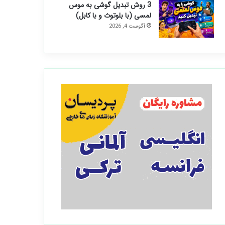
3 روش تبدیل گوشی به موس
لمسی (با بلوتوث و با کابل)
آگوست 4, 2026