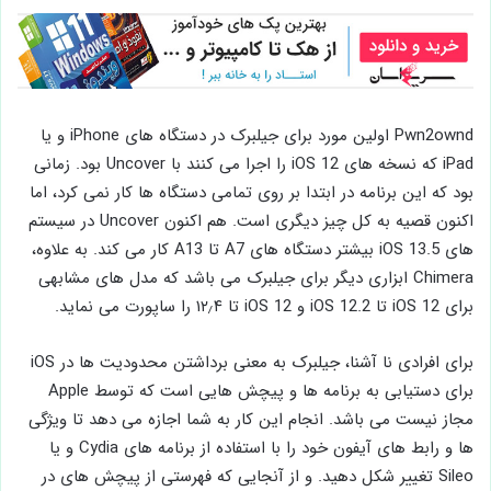
Pwn2ownd اولین مورد برای جیلبرک در دستگاه های iPhone و یا
iPad که نسخه های iOS 12 را اجرا می کنند با Uncover بود. زمانی
بود که این برنامه در ابتدا بر روی تمامی دستگاه ها کار نمی کرد، اما
اکنون قصیه به کل چیز دیگری است. هم اکنون Uncover در سیستم
های iOS 13.5 بیشتر دستگاه های A7 تا A13 کار می کند. به علاوه،
Chimera ابزاری دیگر برای جیلبرک می باشد که مدل های مشابهی
برای iOS 12 تا iOS 12.2 و iOS 12 تا ۱۲٫۴ را ساپورت می نماید.
برای افرادی نا آشنا، جیلبرک به معنی برداشتن محدودیت ها در iOS
برای دستیابی به برنامه ها و پیچش هایی است که توسط Apple
مجاز نیست می باشد. انجام این کار به شما اجازه می دهد تا ویژگی
ها و رابط های آیفون خود را با استفاده از برنامه های Cydia و یا
Sileo تغییر شکل دهید. و از آنجایی که فهرستی از پیچش های در