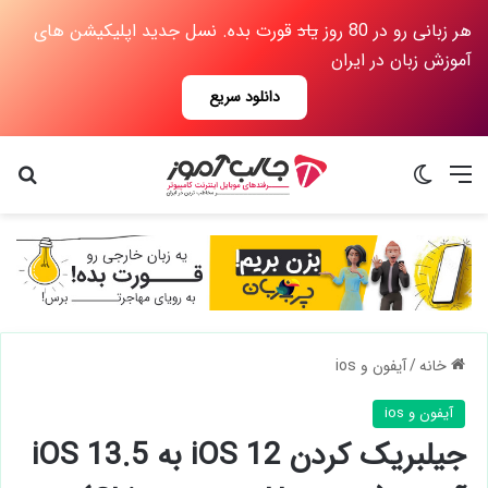
هر زبانی رو در 80 روز
یاد
قورت بده. نسل جدید اپلیکیشن های
آموزش زبان در ایران
دانلود سریع
منو
تغییر پوسته
جس
خانه
/
آیفون و ios
آیفون و ios
جیلبریک کردن iOS 12 به iOS 13.5