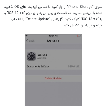
منوی “iPhone Storage” را باز کنید تا تمامی آپدیت های iOS ذخیره
شده را بررسی نمایید. به قسمت پایین بروید و بر روی “iOS 12.x.x” و
یا “iOS 13.x.x” کلیک کنید. گزینه ی “Delete Update” را انتخاب
کرده و فرایند را تکمیل کنید.