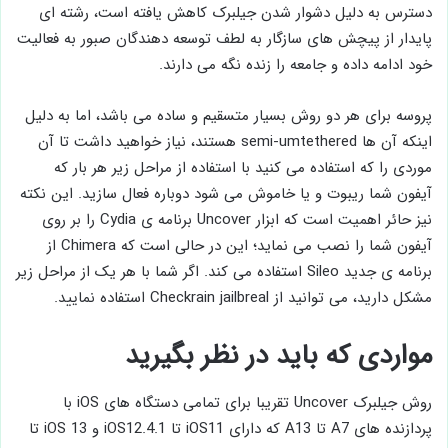
دسترس به دلیل دشوار شدن جیلبرک کاهش یافته است، رشته ای
پایدار از پیچش های سازگار به لطف توسعه دهندگان صبور به فعالیت
خود ادامه داده و جامعه را زنده نگه می دارند.
پروسه برای هر دو روش بسیار متسقیم و ساده می باشد، اما به دلیل
اینکه آن ها semi-umtethered هستند، نیاز خواهید داشت تا آن
موردی را که استفاده می کنید با استفاده از مراحل زیر هر بار که
آیفون شما ریبوت و یا خاموش می شود دوباره فعال سازید. این نکته
نیز حائر اهمیت است که ابزار Uncover برنامه ی Cydia را بر روی
آیفون شما را نصب می نماید؛ این در حالی است که Chimera از
برنامه ی جدید Sileo استفاده می کند. اگر شما با هر یک از مراحل زیر
مشکل دارید، می توانید از Checkrain jailbreal استفاده نمایید.
مواردی که باید در نظر بگیرید
روش جیلبرک Uncover تقریبا برای تمامی دستگاه های iOS با
پردازنده های A7 تا A13 که دارای iOS11 تا iOS12.4.1 و iOS 13 تا