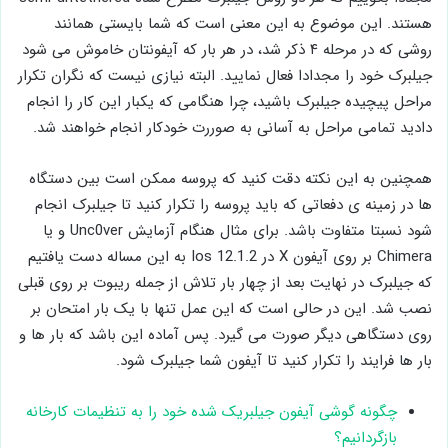
هستند. این موضوع به این معنی است که شما بایستی همانند
روشی که در مرحله ۴ ذکر شد، در هر بار که آیفونتان خاموش می شود
جیلبرک خود را مجدادا فعال نمایید. البته نیازی نیست که نگران تکرار
مراحل پیچیده جیلبرک باشید، چرا هنگامی که یکبار این کار را انجام
دادید تمامی مراحل به آسانی به صوررت خودکار انجام خواهند شد.
همچنین به این نکته دقت کنید که پروسه ممکن است بین دستگاه
ها در زمینه ی دفعاتی که باید پروسه را تکرار کنید تا جیلبرک انجام
شود نسبتا متفاوت باشد. برای مثال هنگام آزمایش Unc0ver و یا
Chimera بر روی آیفون X در Ios 12.1.2 به این مساله دست یافتیم
که جیلبرک در نهایت بعد از چهار بار تلاش از جمله ریبوت بر روی قبلی
نصب شد. این در حالی است که این عمل تنها با یک بار امتحان بر
روی دستگاهی دیگر صورت می گیرد. پس آماده این باشد که بار ها و
بار ها فرایند را تکرار کنید تا آیفون شما جیلبرک شود.
چگونه گوشی آیفون جیلبریک شده خود را به تنظیمات کارخانه
بازگردانیم؟