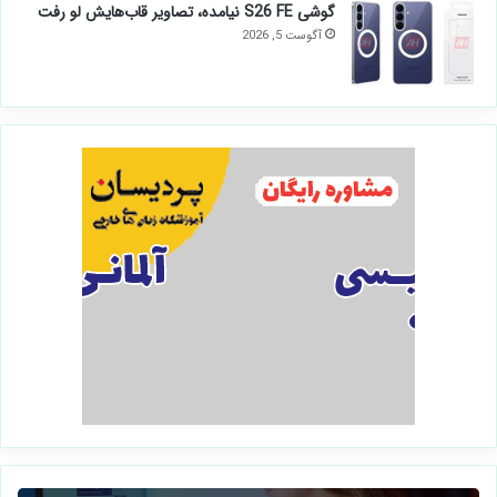
گوشی S26 FE نیامده، تصاویر قاب‌هایش لو رفت
آگوست 5, 2026