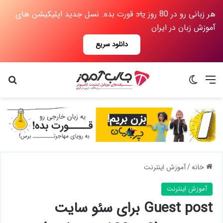
هر زبانی رو در 80 روز
یاد
قورت بده. نسل جدید اپلیکیشن های
آموزش زبان در ایران
دانلود سریع
منو
تغییر پوسته
جس
خانه
/
آموزش اینترنت
آموزش اینترنت
Guest post برای سئو سایت