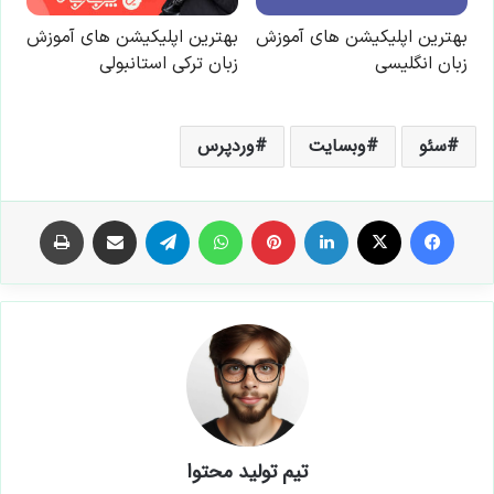
سئو
وبسایت
وردپرس
فیس بوک
X
لینکدین
‫پین‌ترست
واتس آپ
تلگرام
اشتراک گذاری از طریق ایمیل
چاپ
تیم تولید محتوا