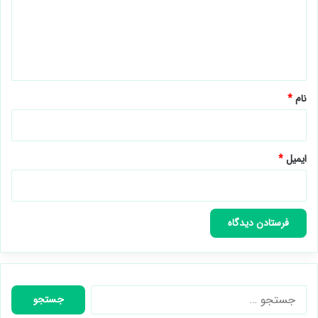
گ
ا
ه
*
نام
*
ایمیل
*
جستجو
برای: