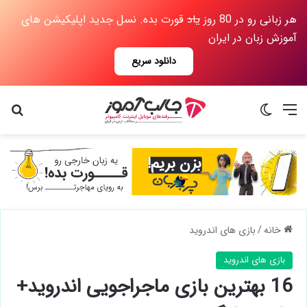
هر زبانی رو در 80 روز
یاد
قورت بده. نسل جدید اپلیکیشن های
آموزش زبان در ایران
دانلود سریع
منو
تغییر پوسته
جس
خانه
/
بازی های اندروید
بازی های اندروید
16 بهترین بازی ماجراجویی اندروید+