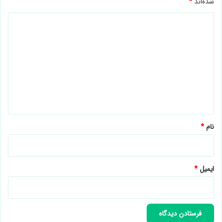
شده‌اند
*
د
ی
د
گ
ا
ه
*
نام
*
ایمیل
*