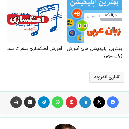
بازی اندروید
فیس بوک
X
لینکدین
‫پین‌ترست
واتس آپ
تلگرام
اشتراک گذاری از طریق ایمیل
چاپ