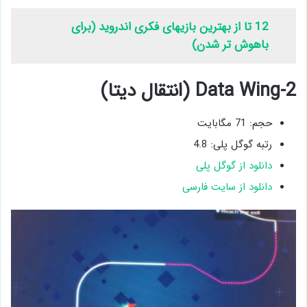
12 تا از بهترین بازیهای فکری اندروید (برای
باهوش تر شدن)
2-Data Wing (انتقال دیتا)
حجم: 71 مگابایت
رتبه گوگل پلی: 4.8
دانلود از گوگل پلی
دانلود از سایت فارسی