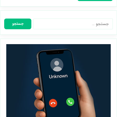
جستجو
برای: