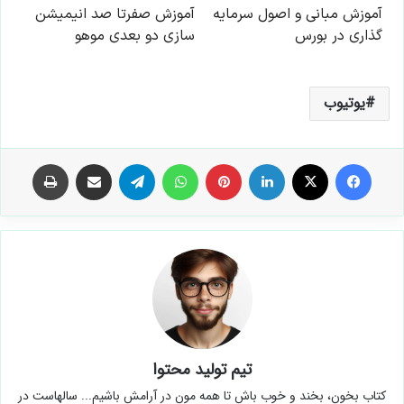
یوتیوب
فیس بوک
X
لینکدین
‫پین‌ترست
واتس آپ
تلگرام
اشتراک گذاری از طریق ایمیل
چاپ
تیم تولید محتوا
کتاب بخون، بخند و خوب باش تا همه مون در آرامش باشیم... سالهاست در