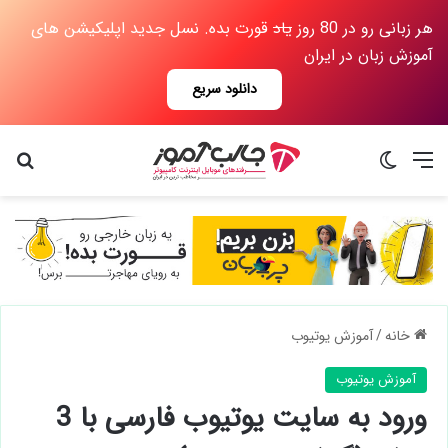
هر زبانی رو در 80 روز
یاد
قورت بده. نسل جدید اپلیکیشن های
آموزش زبان در ایران
دانلود سریع
منو
تغییر پوسته
جس
خانه
/
آموزش یوتیوب
آموزش یوتیوب
ورود به سایت یوتیوب فارسی با 3