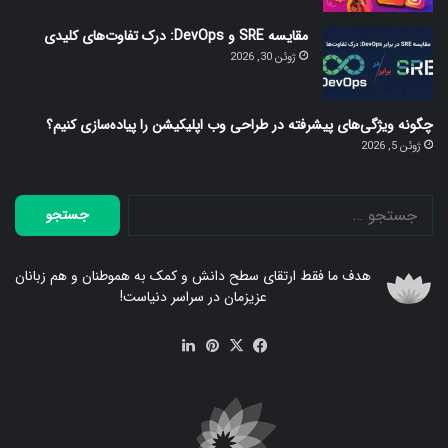
مقایسه SRE و DevOps: درک تفاوت‌های کلیدی
ژوئن 30, 2026
چگونه ویژگی‌های پیشرفته در طراحی وب اپلیکیشن را پیاده‌سازی کنیم؟
ژوئن 5, 2026
جستجو
برای:
هدف ما فقط ارتقای سطح دانش و کمک به هموطنان و هم زبانان
عزیزمان در سراسر دنیاست!
فیس
X
‫پین‌ترست
لینکدین
بوک