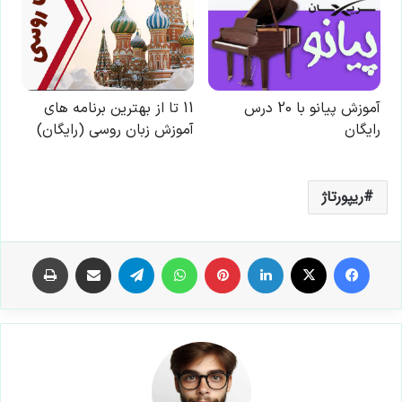
ریپورتاژ
فیس بوک
X
لینکدین
‫پین‌ترست
واتس آپ
تلگرام
اشتراک گذاری از طریق ایمیل
چاپ