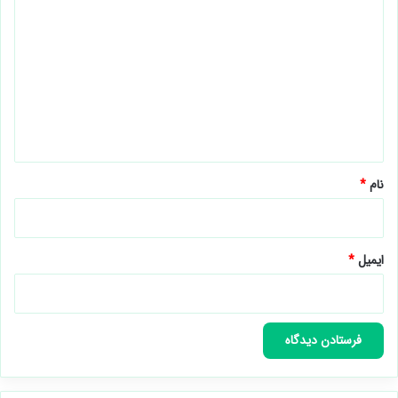
ی
د
گ
ا
ه
*
نام
*
ایمیل
*