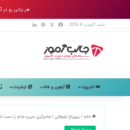
هر زبانی رو در 80 روز
X
فیس بوک
‫پین‌ترست
لینکدین
شنبه, آگوست 8 2026
اندروید
آیفون و ios
اینترنت
خانه
/
ریپورتاژ تبلیغاتی
/
جادوگری حریره بادام را دست کم
ریپورتاژ تبلیغاتی