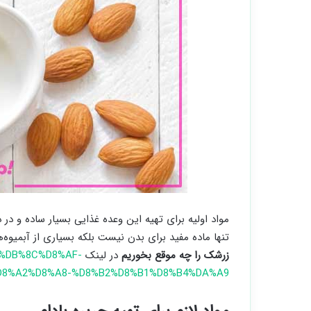
مواد اولیه برای تهیه این وعده غذایی بسیار ساده و در 
تنها ماده مفید برای بدن نیست بلکه بسیاری از آبمیوه‌ه
زرشک را چه موقع بخوریم
در لینک
A7%DB%8C%D8%AF-
D8%A2%D8%A8-%D8%B2%D8%B1%D8%B4%DA%A9/