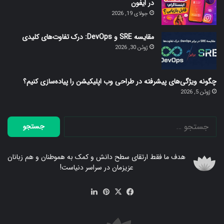
در ایفون
جولای 19, 2026
مقایسه SRE و DevOps: درک تفاوت‌های کلیدی
ژوئن 30, 2026
چگونه ویژگی‌های پیشرفته در طراحی وب اپلیکیشن را پیاده‌سازی کنیم؟
ژوئن 5, 2026
جستجو
برای:
هدف ما فقط ارتقای سطح دانش و کمک به هموطنان و هم زبانان
عزیزمان در سراسر دنیاست!
فیس
X
‫پین‌ترست
لینکدین
بوک