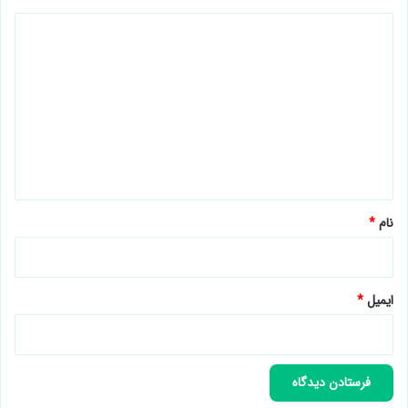
د
ی
د
گ
ا
ه
*
نام
*
ایمیل
*