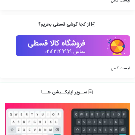
لیست کامل
از کجا گوشی قسطی بخریم؟
لیست کامل
ســوپر اپلیکــیشن هـــا