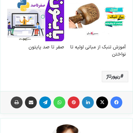
ریپورتاژ
فیس بوک
X
لینکدین
‫پین‌ترست
واتس آپ
تلگرام
اشتراک گذاری از طریق ایمیل
چاپ