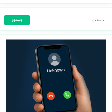
جستجو
برای: