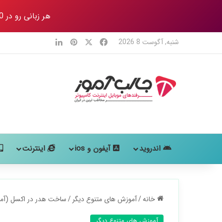
هر زبانی رو در 80 روز
X
فیس بوک
‫پین‌ترست
لینکدین
شنبه, آگوست 8 2026
اندروید
آیفون و ios
اینترنت
خانه
/
آموزش های متنوع دیگر
/
ساخت هدر در اکسل (آمو
آموزش های متنوع دیگر