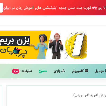
یاد
قورت بده. نسل جدید اپلیکیشن های آموزش زبان در ایران
موبایل
کامپیوتر
بازی
متنوع
تبلیغات
موثر
زش گام به گام+ ویدیو)