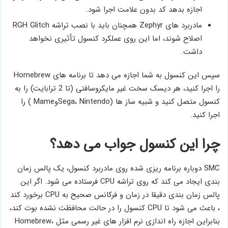
اجازه بدهد کد بدون علامت اجرا شود.
مادربرد های Zephyr همچنان باید با نصب تراشه RGH Glitch
اصلاح شوند، اما این روی عملکرد کنسول تأثیری نخواهد
داشت.
سپس این کنسول به شما اجازه می دهد تا برنامه های Homebrew
را اجرا کنید، هر دیسک سخت غیر مایکروسافتی (تا 2 ترابایت) را به
کنسول متصل کنید و شبیه ساز ها (Sega، NintendoوMame ) را
اجرا کنید.
چرا این کنسول جواب می دهد؟
SMC دوباره برنامه ریزی شده روی مادربرد کنسول، یک پالس زمان
بندی ایجاد می کند که روی تراشه CPU فرستاده می شود. اگر این
پالس زمان ‌بندی دقیقا در زمان و فرکانس صحیح به CPU برخورد کند
، باعث می ‌شود تا CPU کنسول را در حالت محافظت نشده بوت کند،
بنابراین اجازه راه ‌اندازی نرم ‌افزار های غیر رسمی مثل Homebrew،