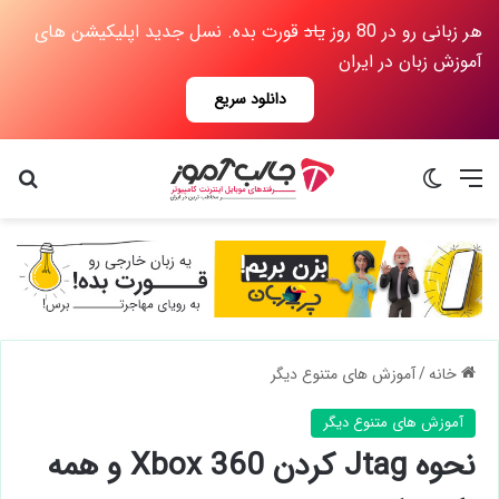
هر زبانی رو در 80 روز
یاد
قورت بده. نسل جدید اپلیکیشن های
آموزش زبان در ایران
دانلود سریع
منو
تغییر پوسته
جس
خانه
/
آموزش های متنوع دیگر
آموزش های متنوع دیگر
نحوه Jtag کردن Xbox 360 و همه