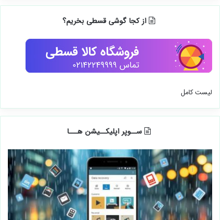
از کجا گوشی قسطی بخریم؟
لیست کامل
ســوپر اپلیکــیشن هـــا