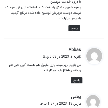
با درود خدمت دوستان
:
پسرم همین مشکل راداشت ک با استفاده از روش سوم ک
توسط دوست عزیزمان توضیح داده شده مرتفع گردید
باسپاس بینهایت
پاسخ
گ
Abbas
ف
ژانویه 9, 2023 در 5:08 ق.ظ
ت
من بازیم ارور میده بازی مارول هم هست کپی خور هم
:
ریختم روps4 باید چیکار کنم
پاسخ
گ
یونس
ف
مارس 13, 2023 در 1:57 ب.ظ
ت