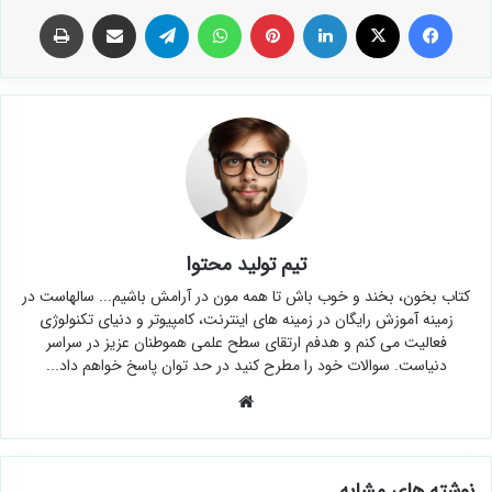
فیس بوک
X
لینکدین
‫پین‌ترست
واتس آپ
تلگرام
اشتراک گذاری از طریق ایمیل
چاپ
تیم تولید محتوا
کتاب بخون، بخند و خوب باش تا همه مون در آرامش باشیم... سالهاست در
زمینه آموزش رایگان در زمینه های اینترنت، کامپیوتر و دنیای تکنولوژی
فعالیت می کنم و هدفم ارتقای سطح علمی هموطنان عزیز در سراسر
دنیاست. سوالات خود را مطرح کنید در حد توان پاسخ خواهم داد...
وبسایت
نوشته های مشابه