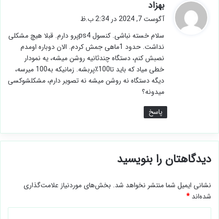
گ
بهزاد
ف
آگوست 7, 2024 در 2:34 ب.ظ
ت
سلام خسته نباشی. کنسول ps4پرو دارم. قبلا هیچ مشکلی
:
نداشت. حدود 1ماهی جمش کردم. الان دوباره اومدم
نصبش کنم، دستگاه چندثانیه روشن میشه، یه نمودار
خطی میاد که باید تا100٪پربشه. زمانیکه به100 میرسه،
دیگه دستگاه نه روشن میشه نه تصویر دارم، مشکلشوکسی
میدونه؟
پاسخ
دیدگاهتان را بنویسید
نشانی ایمیل شما منتشر نخواهد شد.
بخش‌های موردنیاز علامت‌گذاری
شده‌اند
*
د