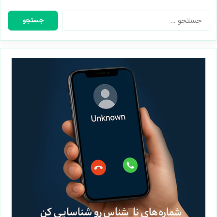
جستجو
برای: