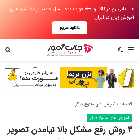
هر زبانی رو در 80 روز
یاد
قورت بده. نسل جدید اپلیکیشن های
آموزش زبان در ایران
دانلود سریع
منو
تغییر پوسته
جس
خانه
/
آموزش های متنوع دیگر
آموزش های متنوع دیگر
۴ روش رفع مشکل بالا نیامدن تصویر