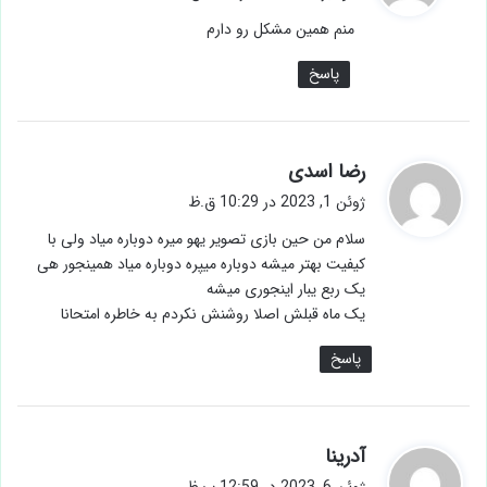
ت
منم همین مشکل رو دارم
:
پاسخ
گ
رضا اسدی
ف
ژوئن 1, 2023 در 10:29 ق.ظ
ت
سلام من حین بازی تصویر یهو میره دوباره میاد ولی با
:
کیفیت بهتر میشه دوباره میپره دوباره میاد همینجور هی
یک ربع یبار اینجوری میشه
یک ماه قبلش اصلا روشنش نکردم به خاطره امتحانا
پاسخ
گ
آدرینا
ف
ژوئن 6, 2023 در 12:59 ب.ظ