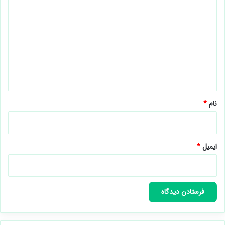
ی
د
گ
ا
ه
*
نام
*
ایمیل
*