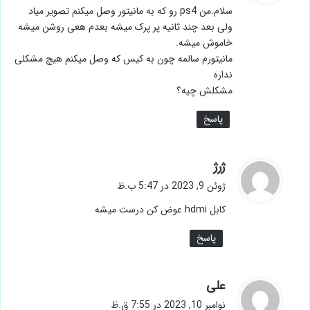
سلام.من ps4 رو که به مانیتور وصل میکنم تصویر میاد
:
ولی بعد چند ثانیه پر پرک میشه بعدم هعی روشن میشه
خاموش میشه.
مانیتورم سالمه چون به کیس که وصل میکنم هیچ مشکلی
نداره
مشکلش چیه؟
پاسخ
گ
ژرژ
ف
ژوئن 9, 2023 در 5:47 ب.ظ
ت
کابل hdmi عوض کن درست میشه
:
پاسخ
گ
علی
ف
نوامبر 10, 2023 در 7:55 ق.ظ