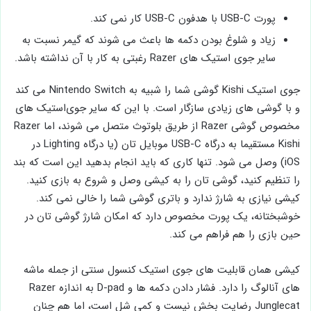
پورت USB-C با هدفون USB-C کار نمی ‌کند.
زیاد و شلوغ بودن دکمه ‌ها باعث می ‌شوند که گیمر نسبت به
سایر جوی ‌استیک های Razer رغبتی به کار با آن نداشته باشد.
جوی ‌استیک Kishi گوشی شما را شبیه به Nintendo Switch می‌ کند
و با گوشی های زیادی سازگار است. با این که سایر جوی‌استیک های
مخصوص گوشی Razer از طریق بلوتوث متصل می‌ شوند، اما Razer
Kishi مستقیما به درگاه USB-C موبایل تان (یا درگاه Lighting در
iOS) وصل می ‌شود. تنها کاری که باید انجام بدهید این است که بند
را تنظیم کنید، گوشی تان را به کیشی وصل و شروع به بازی کنید.
کیشی نیازی به شارژ ندارد و باتری گوشی شما را خالی نمی ‌کند.
خوشبختانه، یک پورت مخصوص دارد که امکان شارژ گوشی تان در
حین بازی را هم فراهم می ‌کند.
کیشی همان قابلیت‌ های جوی ‌استیک کنسول سنتی از جمله ماشه‌
های آنالوگ را دارد. فشار دادن دکمه‌ ها و D-pad به اندازه Razer
Junglecat رضایت ‌بخش نیست و کمی شل است، اما هم چنان