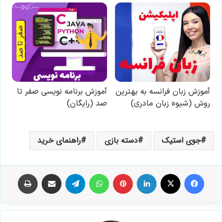
جوی استیک
دسته بازی
راهنمای خرید
فیس بوک
X
لینکدین
‫پین‌ترست
واتس آپ
تلگرام
اشتراک گذاری از طریق ایمیل
چاپ