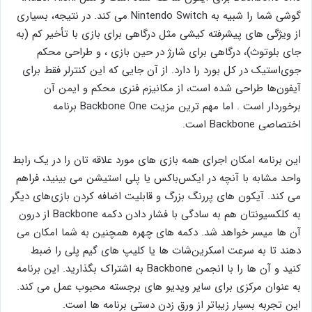
گوشی شما را شبیه به Nintendo Switch می‌ کند. در نتیجه، بسیاری
از ویژگی‌ های پیشرفته کیشی مثل درگاهی برای بازی با تأخیر کم (به
جای بلوتوث)، درگاهی برای شارژ در حین بازی ، و طراحی محکم
جوی‌استیک در کل بورد را دارد. از آن جایی که این کنترلر فقط برای
آیفون‌ها طراحی شده است، از مکانیزم فنری محکم و ایمن آن
برخوردار است . اما مهم ترین مزیت Backbone One برنامه
اختصاصی Backbone است.
این برنامه امکان اجرای همه بازی‌ های مورد علاقه‌ تان را در یک رابط
واحد مشابه با آنچه در ایکس‌باکس یا پلی ‌استیشن می ‌بینید، فراهم
می ‌کند. آیکون ‌های پررنگ بزرگ و قابلیت اضافه کردن بازی‌های دیگر
به کلکسیونتان هم به سادگی با فشار دادن دکمه Backbone از درون
آن ‌ها میسر خواهد شد. دکمه ‌های چهره همچنین به شما امکان می
‌دهند تا به سرعت اسکرین‌شات ‌ها یا کلیپ‌ های گیم ‌پلی را ضبط
کنید و آن‌ ها را با انجمن Backbone به اشتراک بگذارید. این برنامه
به ‌عنوان مرکزی برای سایر ویدیو های برجسته محبوب عمل می‌ کند.
این تجربه بسیار زیباتر از ورق زدن دستی برنامه‌ ها است.