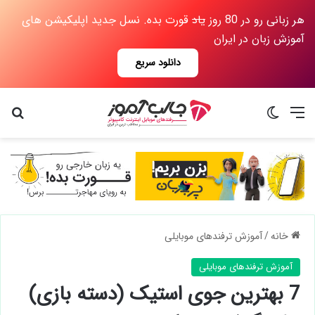
هر زبانی رو در 80 روز
یاد
قورت بده. نسل جدید اپلیکیشن های
آموزش زبان در ایران
دانلود سریع
منو
تغییر پوسته
جس
خانه
/
آموزش ترفندهای موبایلی
آموزش ترفندهای موبایلی
7 بهترین جوی استیک (دسته بازی)