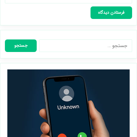
جستجو
برای: