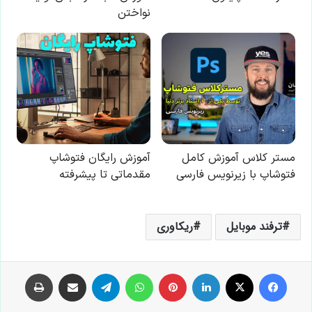
ترفند موبایل
ریکاوری
فیس بوک
X
لینکدین
‫پین‌ترست
واتس آپ
تلگرام
اشتراک گذاری از طریق ایمیل
چاپ