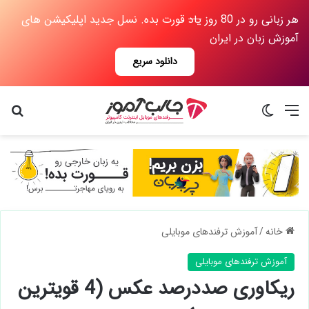
هر زبانی رو در 80 روز
یاد
قورت بده. نسل جدید اپلیکیشن های
آموزش زبان در ایران
دانلود سریع
منو
تغییر پوسته
جس
خانه
/
آموزش ترفندهای موبایلی
آموزش ترفندهای موبایلی
ریکاوری صددرصد عکس (4 قویترین