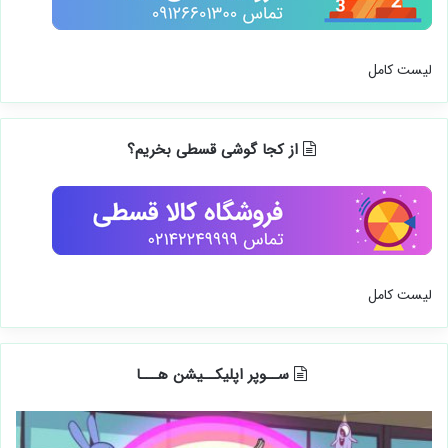
لیست کامل
از کجا گوشی قسطی بخریم؟
لیست کامل
ســوپر اپلیکــیشن هـــا