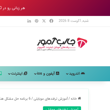
هر زبانی رو در 80 روز
X
فیس بوک
‫پین‌ترست
لینکدین
شنبه, آگوست 8 2026
اندروید
آیفون و ios
اینترنت
خانه
/
آموزش ترفندهای موبایلی
/
6 برنامه حل مشکل هنگ شدن و کاهش سرعت گوشی
آموزش ترفندهای موبایلی