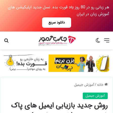
هر زبانی رو در 80 روز
یاد
قورت بده. نسل جدید اپلیکیشن های
آموزش زبان در ایران
دانلود سریع
منو
تغییر پوسته
جس
خانه
/
آموزش جیمیل
آموزش جیمیل
روش جدید بازیابی ایمیل های پاک