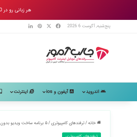
هر زبانی رو در 80 روز
X
فیس بوک
‫پین‌ترست
لینکدین
پنج‌شنبه, آگوست 6 2026
اندروید
آیفون و ios
اینترنت
خانه
/
ترفندهای کامپیوتری
/
۵ برنامه ساخت ویدیو بدون واترمارک (ویندوز)
ترفندهای کامپیوتری